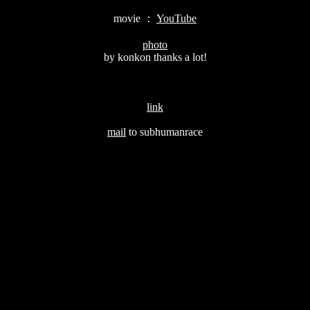
movie ：
YouTube
photo
by konkon thanks a lot!
link
mail
to subhumanrace