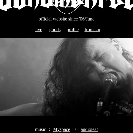
official website since '06/June
live
goods
profile
from shr
music ：
Myspace
/
audioleaf